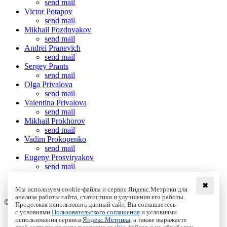
send mail
Victor Potapov
send mail
Mikhail Pozdnyakov
send mail
Andrei Pranevich
send mail
Sergey Prants
send mail
Olga Privalova
send mail
Valentina Privalova
send mail
Mikhail Prokhorov
send mail
Vadim Prokopenko
send mail
Eugeny Prosviryakov
send mail
Maria Przybylska
send mail
✖
Мы используем cookie-файлы и сервис Яндекс.Метрики для
анализа работы сайта, статистики и улучшения его работы.
© Institute of Computer Science Izhevsk, 2005 - 2026
Продолжая использовать данный сайт, Вы соглашаетесь
с условиями
Пользовательского соглашения
и условиями
About
использования сервиса
Яндекс.Метрика
, а также выражаете