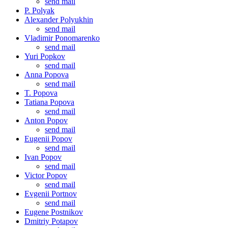
send mail
P. Polyak
Alexander Polyukhin
send mail
Vladimir Ponomarenko
send mail
Yuri Popkov
send mail
Anna Popova
send mail
T. Popova
Tatiana Popova
send mail
Anton Popov
send mail
Eugenii Popov
send mail
Ivan Popov
send mail
Victor Popov
send mail
Evgenii Portnov
send mail
Eugene Postnikov
Dmitriy Potapov