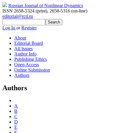
Russian Journal of Nonlinear Dynamics
ISSN 2658-5324 (print)
,
2658-5316 (on-line)
editorial@rcd.ru
Log In
or
Register
About
Editorial Board
All Issues
Author Info
Publishing Ethics
Open Access
Online Submission
Authors
Authors
A
B
C
D
E
F