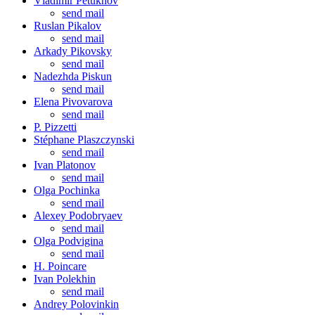
Vladimir Petukhov
send mail
Ruslan Pikalov
send mail
Arkady Pikovsky
send mail
Nadezhda Piskun
send mail
Elena Pivovarova
send mail
P. Pizzetti
Stéphane Plaszczynski
send mail
Ivan Platonov
send mail
Olga Pochinka
send mail
Alexey Podobryaev
send mail
Olga Podvigina
send mail
H. Poincare
Ivan Polekhin
send mail
Andrey Polovinkin