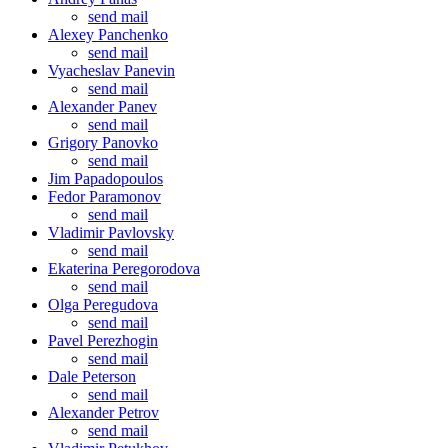
send mail
Alexey Panchenko
send mail
Vyacheslav Panevin
send mail
Alexander Panev
send mail
Grigory Panovko
send mail
Jim Papadopoulos
Fedor Paramonov
send mail
Vladimir Pavlovsky
send mail
Ekaterina Peregorodova
send mail
Olga Peregudova
send mail
Pavel Perezhogin
send mail
Dale Peterson
send mail
Alexander Petrov
send mail