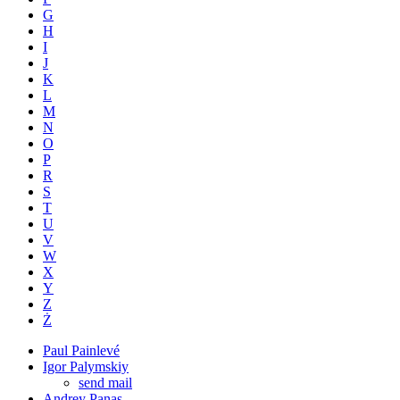
G
H
I
J
K
L
M
N
O
P
R
S
T
U
V
W
X
Y
Z
Ż
Paul Painlevé
Igor Palymskiy
send mail
Andrey Panas