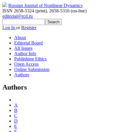
Russian Journal of Nonlinear Dynamics
ISSN 2658-5324 (print)
,
2658-5316 (on-line)
editorial@rcd.ru
Log In
or
Register
About
Editorial Board
All Issues
Author Info
Publishing Ethics
Open Access
Online Submission
Authors
Authors
A
B
C
D
E
F