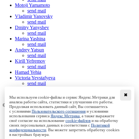
Motoji Yamamoto
send mail
Vladimir Yanovsky
send mail
Dmitry Yanyshev
send mail
Marina Yashina
send mail
Andrey Yatsun
send mail
Kirill Yefremov
send mail
Hamad Yehia
Victoria Yevstafyeva
send mail
Alexander Yudin
send mail
✖
Мы используем cookie-файлы и сервис Яндекс.Метрики для
анализа работы сайта, статистики и улучшения его работы.
© Institute of Computer Science Izhevsk, 2005 - 2026
Продолжая использовать данный сайт, Вы соглашаетесь
с условиями
Пользовательского соглашения
и условиями
About
использования сервиса
Яндекс.Метрика
, а также выражаете
своё согласие на использование
cookie-файлов
и на обработку
Editorial Board
своих персональных данных в соответствии с
Политикой
All Issues
конфиденциальности
. Вы можете запретить обработку cookies
Author Info
в настройках браузера.
Publishing Ethics