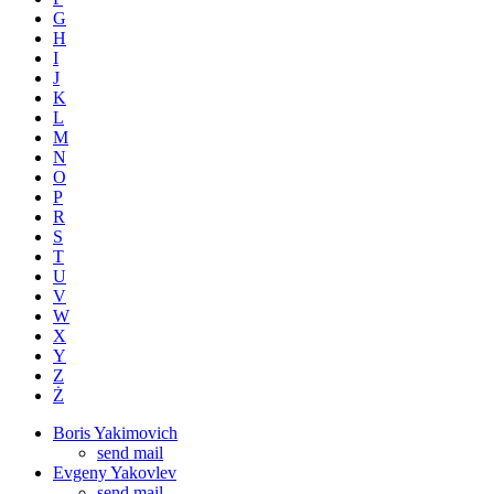
G
H
I
J
K
L
M
N
O
P
R
S
T
U
V
W
X
Y
Z
Ż
Boris Yakimovich
send mail
Evgeny Yakovlev
send mail