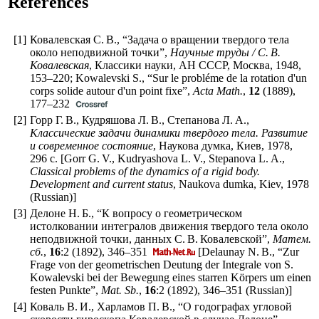
References
[1]
Ковалевская С. В., “Задача о вращении твердого тела
около неподвижной точки”,
Научные труды / С. В.
Ковалевская
, Классики науки, АН СССР, Москва, 1948,
153–220
; Kowalevski S., “Sur le probléme de la rotation d'un
corps solide autour d'un point fixe”,
Acta Math.
,
12
(1889),
177–232
[2]
Горр Г. В., Кудряшова Л. В., Степанова Л. А.,
Классические задачи динамики твердого тела. Развитие
и современное состояние
, Наукова думка, Киев, 1978,
296 с. [Gorr G. V., Kudryashova L. V., Stepanova L. A.,
Classical problems of the dynamics of a rigid body.
Development and current status
, Naukova dumka, Kiev, 1978
(Russian)]
[3]
Делоне Н. Б., “К вопросу о геометрическом
истолковании интегралов движения твердого тела около
неподвижной точки, данных С. В. Ковалевской”,
Матем.
сб.
,
16
:2 (1892),
346–351
[Delaunay N. B., “Zur
Frage von der geometrischen Deutung der Integrale von S.
Kowalevski bei der Bewegung eines starren Körpers um einen
festen Punkte”,
Mat. Sb.
,
16
:2 (1892),
346–351
(Russian)]
[4]
Коваль В. И., Харламов П. В., “О годографах угловой