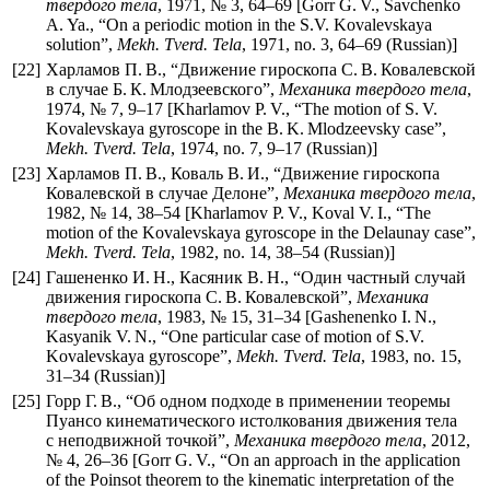
твердого тела
, 1971, № 3,
64–69
[Gorr G. V., Savchenko
A. Ya., “On a periodic motion in the S.V. Kovalevskaya
solution”,
Mekh. Tverd. Tela
, 1971, no. 3,
64–69
(Russian)]
[22]
Харламов П. В., “Движение гироскопа С. В. Ковалевской
в случае Б. К. Млодзеевского”,
Механика твердого тела
,
1974, № 7,
9–17
[Kharlamov P. V., “The motion of S. V.
Kovalevskaya gyroscope in the B. K. Mlodzeevsky case”,
Mekh. Tverd. Tela
, 1974, no. 7,
9–17
(Russian)]
[23]
Харламов П. В., Коваль В. И., “Движение гироскопа
Ковалевской в случае Делоне”,
Механика твердого тела
,
1982, № 14,
38–54
[Kharlamov P. V., Koval V. I., “The
motion of the Kovalevskaya gyroscope in the Delaunay case”,
Mekh. Tverd. Tela
, 1982, no. 14,
38–54
(Russian)]
[24]
Гашененко И. Н., Касяник В. Н., “Один частный случай
движения гироскопа С. В. Ковалевской”,
Механика
твердого тела
, 1983, № 15,
31–34
[Gashenenko I. N.,
Kasyanik V. N., “One particular case of motion of S.V.
Kovalevskaya gyroscope”,
Mekh. Tverd. Tela
, 1983, no. 15,
31–34
(Russian)]
[25]
Горр Г. В., “Об одном подходе в применении теоремы
Пуансо кинематического истолкования движения тела
с неподвижной точкой”,
Механика твердого тела
, 2012,
№ 4,
26–36
[Gorr G. V., “On an approach in the application
of the Poinsot theorem to the kinematic interpretation of the