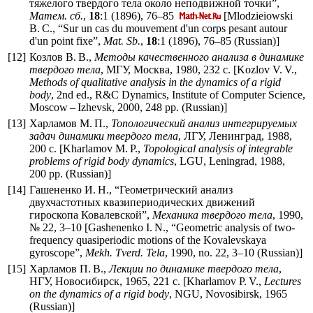
тяжелого твердого тела около неподвижной точки”,
Матем. сб.
,
18
:1 (1896),
76–85
[Mlodzieiowski
B. C., “Sur un cas du mouvement d'un corps pesant autour
d'un point fixe”,
Mat. Sb.
,
18
:1 (1896),
76–85
(Russian)]
[12]
Козлов В. В.,
Методы качественного анализа в динамике
твердого тела
, МГУ, Москва, 1980, 232 с. [Kozlov V. V.,
Methods of qualitative analysis in the dynamics of a rigid
body
, 2nd ed., R&C Dynamics, Institute of Computer Science,
Moscow – Izhevsk, 2000, 248 pp. (Russian)]
[13]
Харламов М. П.,
Топологический анализ интегрируемых
задач динамики твердого тела
, ЛГУ, Ленинград, 1988,
200 с. [Kharlamov M. P.,
Topological analysis of integrable
problems of rigid body dynamics
, LGU, Leningrad, 1988,
200 pp. (Russian)]
[14]
Гашененко И. Н., “Геометрический анализ
двухчастотных квазипериодических движений
гироскопа Ковалевской”,
Механика твердого тела
, 1990,
№ 22,
3–10
[Gashenenko I. N., “Geometric analysis of two-
frequency quasiperiodic motions of the Kovalevskaya
gyroscope”,
Mekh. Tverd. Tela
, 1990, no. 22,
3–10
(Russian)]
[15]
Харламов П. В.,
Лекции по динамике твердого тела
,
НГУ, Новосибирск, 1965, 221 с. [Kharlamov P. V.,
Lectures
on the dynamics of a rigid body
, NGU, Novosibirsk, 1965
(Russian)]