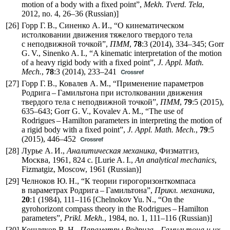
motion of a body with a fixed point”,
Mekh. Tverd. Tela
,
2012, no. 4,
26–36
(Russian)]
[26]
Горр Г. В., Синенко А. И., “О кинематическом
истолковании движения тяжелого твердого тела
с неподвижной точкой”,
ПММ
,
78
:3 (2014),
334–345
; Gorr
G. V., Sinenko A. I., “A kinematic interpretation of the motion
of a heavy rigid body with a fixed point”,
J. Appl. Math.
Mech.
,
78
:3 (2014),
233–241
[27]
Горр Г. В., Ковалев А. М., “Применение параметров
Родрига – Гамильтона при истолковании движения
твердого тела с неподвижной точкой”,
ПММ
,
79
:5 (2015),
635–643
; Gorr G. V., Kovalev A. M., “The use of
Rodrigues – Hamilton parameters in interpreting the motion of
a rigid body with a fixed point”,
J. Appl. Math. Mech.
,
79
:5
(2015),
446–452
[28]
Лурье А. И.,
Аналитическая механика
, Физматгиз,
Москва, 1961, 824 с. [Lurie A. I.,
An analytical mechanics
,
Fizmatgiz, Moscow, 1961 (Russian)]
[29]
Челноков Ю. Н., “К теории гирогоризонткомпаса
в параметрах Родрига – Гамильтона”,
Прикл. механика
,
20
:1 (1984),
111–116
[Chelnokov Yu. N., “On the
gyrohorizont compass theory in the Rodrigues – Hamilton
parameters”,
Prikl. Mekh.
, 1984, no. 1,
111–116
(Russian)]
[30]
Кошляков В. Н.,
Параметры Родрига – Гамильтона и их