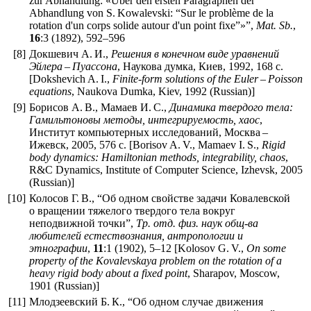
zur Abhandlung: «Über den ersten Paragraphen der
Abhandlung von S. Kowalevski: “Sur le problème de la
rotation d'un corps solide autour d'un point fixe”»”,
Mat. Sb.
,
16
:3 (1892),
592–596
[8]
Докшевич А. И.,
Решения в конечном виде уравнений
Эйлера – Пуассона
, Наукова думка, Киев, 1992, 168 с.
[Dokshevich A. I.,
Finite-form solutions of the Euler – Poisson
equations
, Naukova Dumka, Kiev, 1992 (Russian)]
[9]
Борисов А. В., Мамаев И. С.,
Динамика твердого тела:
Гамильтоновы методы, интегрируемость, хаос
,
Институт компьютерных исследований, Москва –
Ижевск, 2005, 576 с. [Borisov A. V., Mamaev I. S.,
Rigid
body dynamics: Hamiltonian methods, integrability, chaos
,
R&C Dynamics, Institute of Computer Science, Izhevsk, 2005
(Russian)]
[10]
Колосов Г. В., “Об одном свойстве задачи Ковалевской
о вращении тяжелого твердого тела вокруг
неподвижной точки”,
Тр. отд. физ. наук общ-ва
любителей естествознания, антропологии и
этнографии
,
11
:1 (1902),
5–12
[Kolosov G. V.,
On some
property of the Kovalevskaya problem on the rotation of a
heavy rigid body about a fixed point
, Sharapov, Moscow,
1901 (Russian)]
[11]
Млодзеевский Б. К., “Об одном случае движения