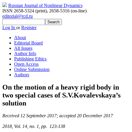
1
§
Russian Journal of Nonlinear Dynamics
ISSN 2658-5324 (print)
,
2658-5316 (on-line)
editorial@rcd.ru
Log In
or
Register
About
Editorial Board
All Issues
Author Info
Publishing Ethics
Open Access
Online Submission
Authors
On the motion of a heavy rigid body in
two special cases of S.V.Kovalevskaya’s
solution
Received 12 September 2017; accepted 20 December 2017
2018, Vol. 14, no. 1, pp. 123-138