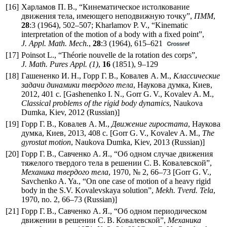
[16]
Харламов П. В., “Кинематическое истолкование
движения тела, имеющего неподвижную точку”,
ПММ
,
28
:3 (1964),
502–507
; Kharlamov P. V., “Kinematic
interpretation of the motion of a body with a fixed point”,
J. Appl. Math. Mech.
,
28
:3 (1964),
615–621
[17]
Poinsot L., “Théorie nouvelle de la rotation des corps”,
J. Math. Pures Appl. (1)
,
16
(1851),
9–129
[18]
Гашененко И. Н., Горр Г. В., Ковалев А. М.,
Классические
задачи динамики твердого тела
, Наукова думка, Киев,
2012, 401 с. [Gashenenko I. N., Gorr G. V., Kovalev A. M.,
Classical problems of the rigid body dynamics
, Naukova
Dumka, Kiev, 2012 (Russian)]
[19]
Горр Г. В., Ковалев А. М.,
Движение гиростата
, Наукова
думка, Киев, 2013, 408 с. [Gorr G. V., Kovalev A. M.,
The
gyrostat motion
, Naukova Dumka, Kiev, 2013 (Russian)]
[20]
Горр Г. В., Савченко А. Я., “Об одном случае движения
тяжелого твердого тела в решении С. В. Ковалевской”,
Механика твердого тела
, 1970, № 2,
66–73
[Gorr G. V.,
Savchenko A. Ya., “On one case of motion of a heavy rigid
body in the S.V. Kovalevskaya solution”,
Mekh. Tverd. Tela
,
1970, no. 2,
66–73
(Russian)]
[21]
Горр Г. В., Савченко А. Я., “Об одном периодическом
движении в решении С. В. Ковалевской”,
Механика