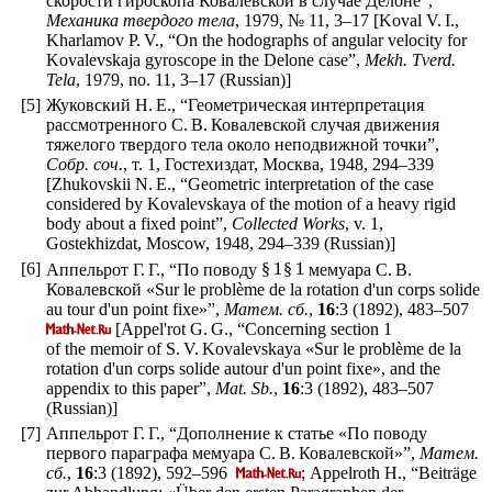
скорости гироскопа Ковалевской в случае Делоне”,
Механика твердого тела
, 1979, № 11,
3–17
[Koval V. I.,
Kharlamov P. V., “On the hodographs of angular velocity for
Kovalevskaja gyroscope in the Delone case”,
Mekh. Tverd.
Tela
, 1979, no. 11,
3–17
(Russian)]
[5]
Жуковский Н. Е., “Геометрическая интерпретация
рассмотренного С. В. Ковалевской случая движения
тяжелого твердого тела около неподвижной точки”,
Собр. соч.
, т. 1, Гостехиздат, Москва, 1948,
294–339
[Zhukovskii N. E., “Geometric interpretation of the case
considered by Kovalevskaya of the motion of a heavy rigid
body about a fixed point”,
Collected Works
, v. 1,
Gostekhizdat, Moscow, 1948,
294–339
(Russian)]
1
1
[6]
Аппельрот Г. Г., “По поводу
§
мемуара С. В.
§
Ковалевской «Sur le problème de la rotation d'un corps solide
au tour d'un point fixe»”,
Матем. сб.
,
16
:3 (1892),
483–507
[Appel'rot G. G., “Concerning section 1
of the memoir of S. V. Kovalevskaya «Sur le problème de la
rotation d'un corps solide autour d'un point fixe», and the
appendix to this paper”,
Mat. Sb.
,
16
:3 (1892),
483–507
(Russian)]
[7]
Аппельрот Г. Г., “Дополнение к статье «По поводу
первого параграфа мемуара С. В. Ковалевской»”,
Матем.
сб.
,
16
:3 (1892),
592–596
; Appelroth H., “Beiträge