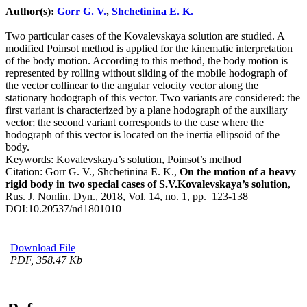
Author(s):
Gorr G. V.
,
Shchetinina E. K.
Two particular cases of the Kovalevskaya solution are studied. A
modified Poinsot method is applied for the kinematic interpretation
of the body motion. According to this method, the body motion is
represented by rolling without sliding of the mobile hodograph of
the vector collinear to the angular velocity vector along the
stationary hodograph of this vector. Two variants are considered: the
first variant is characterized by a plane hodograph of the auxiliary
vector; the second variant corresponds to the case where the
hodograph of this vector is located on the inertia ellipsoid of the
body.
Keywords:
Kovalevskaya’s solution, Poinsot’s method
Citation:
Gorr G. V., Shchetinina E. K.,
On the motion of a heavy
rigid body in two special cases of S.V.Kovalevskaya’s solution
,
Rus. J. Nonlin. Dyn., 2018, Vol. 14, no. 1, pp. 123-138
DOI:
10.20537/nd1801010
Download File
PDF, 358.47 Kb