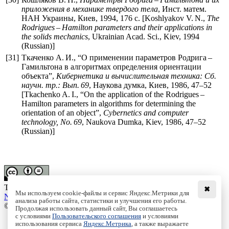
приложения в механике твердого тела
, Инст. матем.
НАН Украины, Киев, 1994, 176 с. [Koshlyakov V. N.,
The
Rodrigues – Hamilton parameters and their applications in
the solids mechanics
, Ukrainian Acad. Sci., Kiev, 1994
(Russian)]
[31]
Ткаченко А. И., “О применении параметров Родрига –
Гамильтона в алгоритмах определения ориентации
объекта”,
Кибернетика и вычислительная техника: Сб.
научн. тр.: Вып. 69
, Наукова думка, Киев, 1986,
47–52
[Tkachenko A. I., “On the application of the Rodrigues –
Hamilton parameters in algorithms for determining the
orientation of an object”,
Cybernetics and computer
technology, No. 69
, Naukova Dumka, Kiev, 1986,
47–52
(Russian)]
This work is licensed under a
Creative Commons Attribution-
✖
Мы используем cookie-файлы и сервис Яндекс.Метрики для
NoDerivs 3.0 Unported License
анализа работы сайта, статистики и улучшения его работы.
© Institute of Computer Science Izhevsk, 2005 - 2026
Продолжая использовать данный сайт, Вы соглашаетесь
с условиями
Пользовательского соглашения
и условиями
About
использования сервиса
Яндекс.Метрика
, а также выражаете