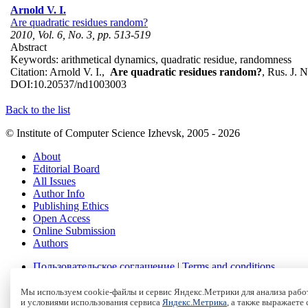
Arnold V. I.
Are quadratic residues random?
2010, Vol. 6, No. 3, pp. 513-519
Abstract
Keywords:
arithmetical dynamics, quadratic residue, randomness
Citation:
Arnold V. I.,
Are quadratic residues random?
, Rus. J. 
DOI:
10.20537/nd1003003
Back to the list
© Institute of Computer Science Izhevsk, 2005 - 2026
About
Editorial Board
All Issues
Author Info
Publishing Ethics
Open Access
Online Submission
Authors
Пользовательское соглашение
|
Terms and conditions
Политика конфиденциальности
|
Privacy policy
Политика Cookies
|
Cookies Policy
Мы используем cookie-файлы и сервис Яндекс.Метрики для анализа работ
и условиями использования сервиса
Яндекс.Метрика
, а также выражаете