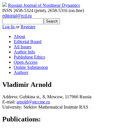
Russian Journal of Nonlinear Dynamics
ISSN 2658-5324 (print)
,
2658-5316 (on-line)
editorial@rcd.ru
Log In
or
Register
About
Editorial Board
All Issues
Author Info
Publishing Ethics
Open Access
Online Submission
Authors
Vladimir Arnold
Address:
Gubkina st., 8, Moscow, 117966 Russia
E-mail:
arnold@mccme.ru
University:
Steklov Mathematical Institute RAS
Publications: