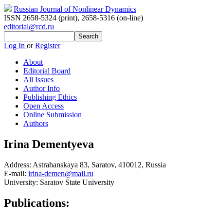
Russian Journal of Nonlinear Dynamics
ISSN 2658-5324 (print)
,
2658-5316 (on-line)
editorial@rcd.ru
Log In
or
Register
About
Editorial Board
All Issues
Author Info
Publishing Ethics
Open Access
Online Submission
Authors
Irina Dementyeva
Address:
Astrahanskaya 83, Saratov, 410012, Russia
E-mail:
irina-demen@mail.ru
University:
Saratov State University
Publications: