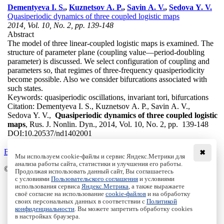
Dementyeva I. S.
,
Kuznetsov A. P.
,
Savin A. V.
,
Sedova Y. V.
Quasiperiodic dynamics of three coupled logistic maps
2014, Vol. 10, No. 2, pp. 139-148
Abstract
The model of three linear-coupled logistic maps is examined. The
structure of parameter plane (coupling value—period-doubling
parameter) is discussed. We select configuration of coupling and
parameters so, that regimes of three-frequency quasiperiodicity
become possible. Also we consider bifurcations associated with
such states.
Keywords:
quasiperiodic oscillations, invariant tori, bifurcations
Citation:
Dementyeva I. S., Kuznetsov A. P., Savin A. V.,
Sedova Y. V.,
Quasiperiodic dynamics of three coupled logistic
maps
, Rus. J. Nonlin. Dyn., 2014, Vol. 10, No. 2, pp. 139-148
DOI:
10.20537/nd1402001
Back to the list
✖
Мы используем cookie-файлы и сервис Яндекс.Метрики для
анализа работы сайта, статистики и улучшения его работы.
© Institute of Computer Science Izhevsk, 2005 - 2026
Продолжая использовать данный сайт, Вы соглашаетесь
с условиями
Пользовательского соглашения
и условиями
About
использования сервиса
Яндекс.Метрика
, а также выражаете
своё согласие на использование
cookie-файлов
и на обработку
Editorial Board
своих персональных данных в соответствии с
Политикой
All Issues
конфиденциальности
. Вы можете запретить обработку cookies
Author Info
в настройках браузера.
Publishing Ethics