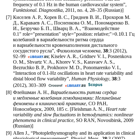
frequency of 0.1 Hz in the human cardiovascular system”,
Funktsional. Diagnostika
, 2011, no. 4,
28–35
(Russian)]
[7]
Киселев А. Р., Хорев В. С., Гриднев В. И., Прохоров М.
Д., Караваев А. С., Посненкова О. М., Пономаренко В.
И., Безручко Б. П., Шварц В. А., “Взаимодействие
0.1
0.1
0.1
" role="presentation" style="position: relative;">
Гц
колебаний в вариабельности ритма сердца
и вариабельности кровенаполнения дистального
сосудистого русла”,
Физиология человека
,
38
:3 (2012),
92–99
; Kiselev A. R., Gridnev V. I., Posnenkova
O. M., Shvartz V. A., Khorev V. S., Karavaev A. S.,
Bezruchko B. P., Prokhorov M. D., Ponomarenko V. I.,
“Interaction of 0.1-Hz oscillations in heart rate variability and
distal blood flow variability”,
Human Physiology
,
38
:3
(2012),
303–309
[8]
Флейшман А. Н.,
Вариабельность ритма сердца
и медленные колебания гемодинамики: Нелинейные
феномены в клинической практике
, СО РАН,
Новосибирск, 2009, 185 с. [Fleishman A. N.,
Heart rate
variability and slow fluctuations in hemodynamics: nonlinear
phenomena in clinical practice
, SO RAN, Novosibirsk, 2009
(Russian)]
[9]
Allen J., “Photoplethysmography and its application in clinical
physiological measurement”,
Physiol. Meas.
,
28
:3 (2007),