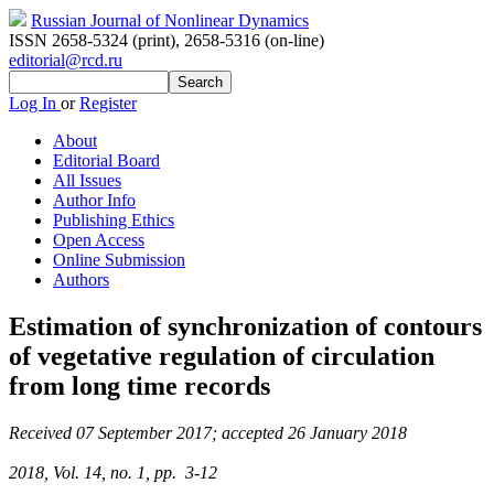
0
0.1
0.1
0.1
0.1
,
1
Russian Journal of Nonlinear Dynamics
ISSN 2658-5324 (print)
,
2658-5316 (on-line)
editorial@rcd.ru
Log In
or
Register
About
Editorial Board
All Issues
Author Info
Publishing Ethics
Open Access
Online Submission
Authors
Estimation of synchronization of contours
of vegetative regulation of circulation
from long time records
Received 07 September 2017; accepted 26 January 2018
2018, Vol. 14, no. 1, pp. 3-12