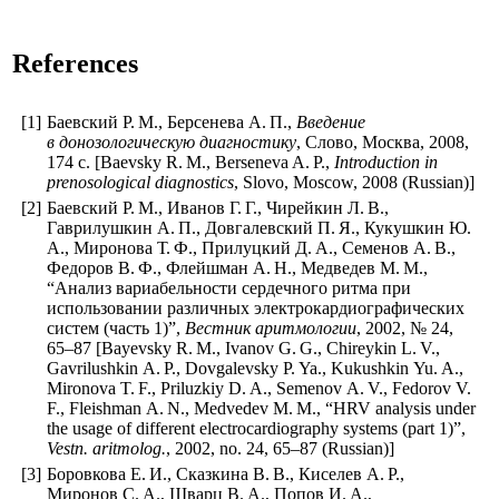
References
[1]
Баевский Р. М., Берсенева А. П.,
Введение
в донозологическую диагностику
, Слово, Москва, 2008,
174 с. [Baevsky R. M., Berseneva A. P.,
Introduction in
prenosological diagnostics
, Slovo, Moscow, 2008 (Russian)]
[2]
Баевский Р. М., Иванов Г. Г., Чирейкин Л. В.,
Гаврилушкин А. П., Довгалевский П. Я., Кукушкин Ю.
А., Миронова Т. Ф., Прилуцкий Д. А., Семенов А. В.,
Федоров В. Ф., Флейшман А. Н., Медведев М. М.,
“Анализ вариабельности сердечного ритма при
использовании различных электрокардиографических
систем (часть 1)”,
Вестник аритмологии
, 2002, № 24,
65–87
[Bayevsky R. M., Ivanov G. G., Chireykin L. V.,
Gavrilushkin A. P., Dovgalevsky P. Ya., Kukushkin Yu. A.,
Mironova T. F., Priluzkiy D. A., Semenov A. V., Fedorov V.
F., Fleishman A. N., Medvedev M. M., “HRV analysis under
the usage of different electrocardiography systems (part 1)”,
Vestn. aritmolog.
, 2002, no. 24,
65–87
(Russian)]
[3]
Боровкова Е. И., Сказкина В. В., Киселев А. Р.,
Миронов С. А., Шварц В. А., Попов И. А.,