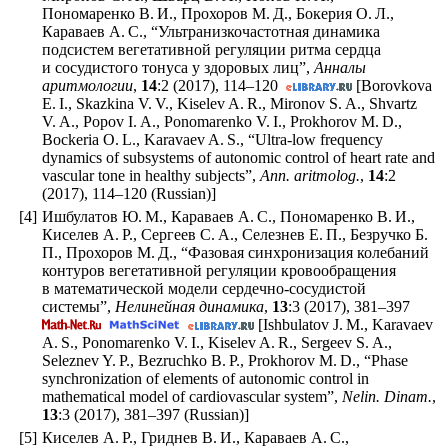
Пономаренко В. И., Прохоров М. Д., Бокерия О. Л.,
Караваев А. С., “Ультранизкочастотная динамика
подсистем вегетативной регуляции ритма сердца
и сосудистого тонуса у здоровых лиц”,
Анналы
аритмологии
,
14
:2 (2017),
114–120
[Borovkova
E. I., Skazkina V. V., Kiselev A. R., Mironov S. A., Shvartz
V. A., Popov I. A., Ponomarenko V. I., Prokhorov M. D.,
Bockeria O. L., Karavaev A. S., “Ultra-low frequency
dynamics of subsystems of autonomic control of heart rate and
vascular tone in healthy subjects”,
Ann. aritmolog.
,
14
:2
(2017),
114–120
(Russian)]
[4]
Ишбулатов Ю. М., Караваев А. С., Пономаренко В. И.,
Киселев А. Р., Сергеев С. А., Селезнев Е. П., Безручко Б.
П., Прохоров М. Д., “Фазовая синхронизация колебаний
контуров вегетативной регуляции кровообращения
в математической модели сердечно-сосудистой
системы”,
Нелинейная динамика
,
13
:3 (2017),
381–397
[Ishbulatov J. M., Karavaev
A. S., Ponomarenko V. I., Kiselev A. R., Sergeev S. A.,
Seleznev Y. P., Bezruchko B. P., Prokhorov M. D., “Phase
synchronization of elements of autonomic control in
mathematical model of cardiovascular system”,
Nelin. Dinam.
,
13
:3 (2017),
381–397
(Russian)]
[5]
Киселев А. Р., Гриднев В. И., Караваев А. С.,