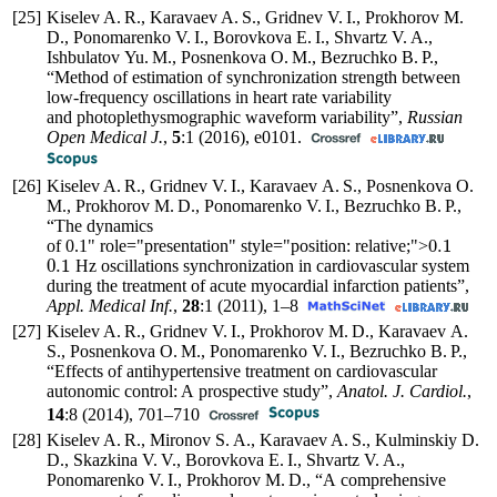
[25]
Kiselev A. R., Karavaev A. S., Gridnev V. I., Prokhorov M.
D., Ponomarenko V. I., Borovkova E. I., Shvartz V. A.,
Ishbulatov Yu. M., Posnenkova O. M., Bezruchko B. P.,
“Method of estimation of synchronization strength between
low-frequency oscillations in heart rate variability
and photoplethysmographic waveform variability”,
Russian
Open Medical J.
,
5
:1 (2016), e0101.
[26]
Kiselev A. R., Gridnev V. I., Karavaev A. S., Posnenkova O.
M., Prokhorov M. D., Ponomarenko V. I., Bezruchko B. P.,
“The dynamics
0.1
of
0.1
" role="presentation" style="position: relative;">
0.1
Hz oscillations synchronization in cardiovascular system
during the treatment of acute myocardial infarction patients”,
Appl. Medical Inf.
,
28
:1 (2011),
1–8
[27]
Kiselev A. R., Gridnev V. I., Prokhorov M. D., Karavaev A.
S., Posnenkova O. M., Ponomarenko V. I., Bezruchko B. P.,
“Effects of antihypertensive treatment on cardiovascular
autonomic control: A prospective study”,
Anatol. J. Cardiol.
,
14
:8 (2014),
701–710
[28]
Kiselev A. R., Mironov S. A., Karavaev A. S., Kulminskiy D.
D., Skazkina V. V., Borovkova E. I., Shvartz V. A.,
Роnomarenko V. I., Prokhorov M. D., “A comprehensive