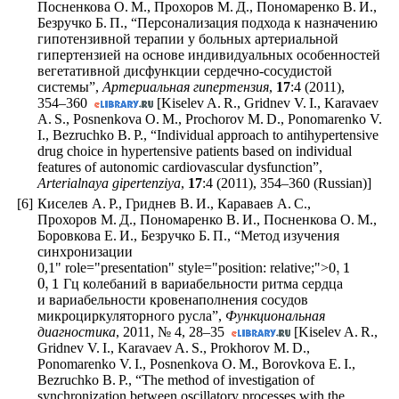
Посненкова О. М., Прохоров М. Д., Пономаренко В. И.,
Безручко Б. П., “Персонализация подхода к назначению
гипотензивной терапии у больных артериальной
гипертензией на основе индивидуальных особенностей
вегетативной дисфункции сердечно-сосудистой
системы”,
Артериальная гипертензия
,
17
:4 (2011),
354–360
[Kiselev A. R., Gridnev V. I., Karavaev
A. S., Posnenkova O. M., Prochorov M. D., Ponomarenko V.
I., Bezruchko B. P., “Individual approach to antihypertensive
drug choice in hypertensive patients based on individual
features of autonomic cardiovascular dysfunction”,
Arterialnaya gipertenziya
,
17
:4 (2011),
354–360
(Russian)]
[6]
Киселев А. Р., Гриднев В. И., Караваев А. С.,
Прохоров М. Д., Пономаренко В. И., Посненкова О. М.,
Боровкова Е. И., Безручко Б. П., “Метод изучения
синхронизации
0
,
1
0
,
1
" role="presentation" style="position: relative;">
0
,
1
Гц колебаний в вариабельности ритма сердца
и вариабельности кровенаполнения сосудов
микроциркуляторного русла”,
Функциональная
диагностика
, 2011, № 4,
28–35
[Kiselev A. R.,
Gridnev V. I., Karavaev A. S., Prokhorov M. D.,
Ponomarenko V. I., Posnenkova O. M., Borovkova E. I.,
Bezruchko B. P., “The method of investigation of
synchronization between oscillatory processes with the