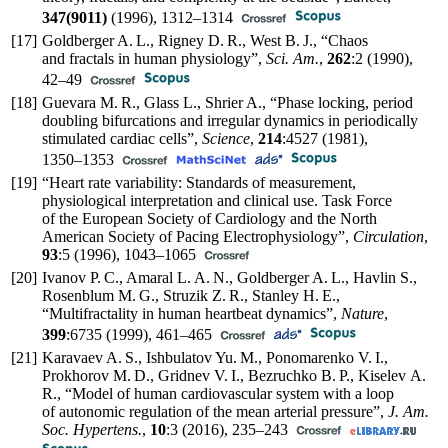
347(9011)
(1996),
1312–1314
[17]
Goldberger A. L., Rigney D. R., West B. J., “Chaos
and fractals in human physiology”,
Sci. Am.
,
262
:2 (1990),
42–49
[18]
Guevara M. R., Glass L., Shrier A., “Phase locking, period
doubling bifurcations and irregular dynamics in periodically
stimulated cardiac cells”,
Science
,
214
:4527 (1981),
1350–1353
[19]
“Heart rate variability: Standards of measurement,
physiological interpretation and clinical use. Task Force
of the European Society of Cardiology and the North
American Society of Pacing Electrophysiology”,
Circulation
,
93
:5 (1996),
1043–1065
[20]
Ivanov P. C., Amaral L. A. N., Goldberger A. L., Havlin S.,
Rosenblum M. G., Struzik Z. R., Stanley H. E.,
“Multifractality in human heartbeat dynamics”,
Nature
,
399
:6735 (1999),
461–465
[21]
Karavaev A. S., Ishbulatov Yu. M., Ponomarenko V. I.,
Prokhorov M. D., Gridnev V. I., Bezruchko B. P., Kiselev A.
R., “Model of human cardiovascular system with a loop
of autonomic regulation of the mean arterial pressure”,
J. Am.
Soc. Hypertens.
,
10
:3 (2016),
235–243