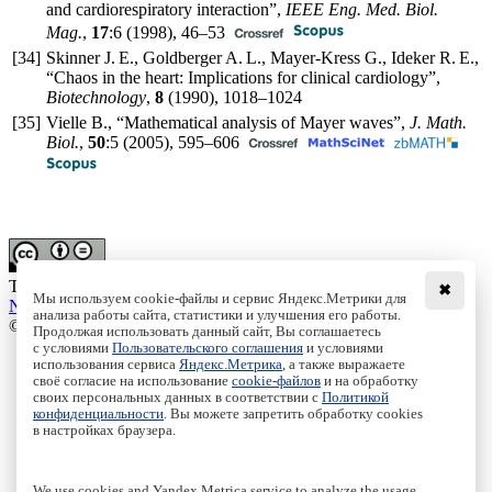
and cardiorespiratory interaction”,
IEEE Eng. Med. Biol.
Mag.
,
17
:6 (1998),
46–53
[34]
Skinner J. E., Goldberger A. L., Mayer-Kress G., Ideker R. E.,
“Chaos in the heart: Implications for clinical cardiology”,
Biotechnology
,
8
(1990),
1018–1024
[35]
Vielle B., “Mathematical analysis of Mayer waves”,
J. Math.
Biol.
,
50
:5 (2005),
595–606
This work is licensed under a
Creative Commons Attribution-
✖
Мы используем cookie-файлы и сервис Яндекс.Метрики для
NoDerivs 3.0 Unported License
анализа работы сайта, статистики и улучшения его работы.
© Institute of Computer Science Izhevsk, 2005 - 2026
Продолжая использовать данный сайт, Вы соглашаетесь
с условиями
Пользовательского соглашения
и условиями
About
использования сервиса
Яндекс.Метрика
, а также выражаете
Editorial Board
своё согласие на использование
cookie-файлов
и на обработку
своих персональных данных в соответствии с
Политикой
All Issues
конфиденциальности
. Вы можете запретить обработку cookies
Author Info
в настройках браузера.
Publishing Ethics
Open Access
Online Submission
We use cookies and Yandex.Metrica service to analyze the usage