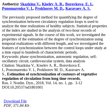
Author(s):
Skazkina V.
,
Kiselev A. R.
,
Borovkova E. I.
,
Ponomarenko V. I.
,
Prokhorov M. D.
,
Karavaev A. S.
The previously proposed method for quantifying the degree of
synchronization between circulatory regulation loops is used to
analyze the time realizations of healthy subjects. Statistical properties
of the index are studied in the analysis of two-hour records of
experimental signals. In the course of this work, we investigated the
properties of the estimation of the degree of synchronization using
temporal realizations with different length, and we investigated the
features of synchronization between the control loops under study at
a time equal to hundreds of characteristic periods.
Keywords:
phase synchronization, autonomic regulation, self-
oscillatory circuit, cardiovascular system, data analysis
Citation:
Skazkina V., Kiselev A. R., Borovkova E.
I., Ponomarenko V. I., Prokhorov M. D., Karavaev A.
S.,
Estimation of synchronization of contours of vegetative
regulation of circulation from long time records
,
Rus. J. Nonlin. Dyn., 2018, Vol. 14, no. 1, pp. 3-12
DOI:
10.20537/nd1801001
Download File
PDF, 371.84 Kb