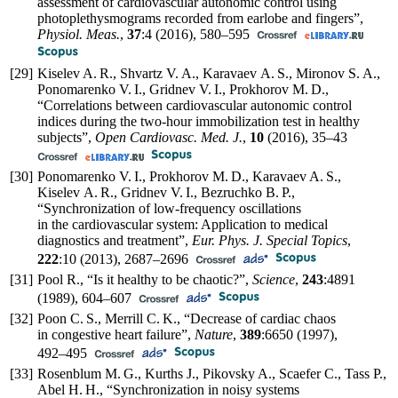
assessment of cardiovascular autonomic control using
photoplethysmograms recorded from earlobe and fingers”,
Physiol. Meas.
,
37
:4 (2016),
580–595
[29]
Kiselev A. R., Shvartz V. A., Karavaev A. S., Mironov S. A.,
Ponomarenko V. I., Gridnev V. I., Prokhorov M. D.,
“Correlations between cardiovascular autonomic control
indices during the two-hour immobilization test in healthy
subjects”,
Open Cardiovasc. Med. J.
,
10
(2016),
35–43
[30]
Ponomarenko V. I., Prokhorov M. D., Karavaev A. S.,
Kiselev A. R., Gridnev V. I., Bezruchko B. P.,
“Synchronization of low-frequency oscillations
in the cardiovascular system: Application to medical
diagnostics and treatment”,
Eur. Phys. J. Special Topics
,
222
:10 (2013),
2687–2696
[31]
Pool R., “Is it healthy to be chaotic?”,
Science
,
243
:4891
(1989),
604–607
[32]
Poon C. S., Merrill C. K., “Decrease of cardiac chaos
in congestive heart failure”,
Nature
,
389
:6650 (1997),
492–495
[33]
Rosenblum M. G., Kurths J., Pikovsky A., Scaefer C., Tass P.,
Abel H. H., “Synchronization in noisy systems