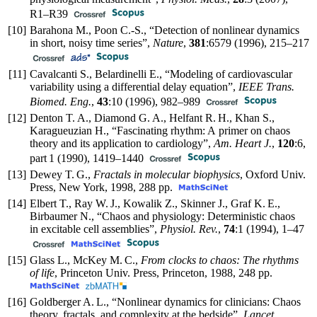
R1–R39
[10]
Barahona M., Poon C.-S., “Detection of nonlinear dynamics
in short, noisy time series”,
Nature
,
381
:6579 (1996),
215–217
[11]
Cavalcanti S., Belardinelli E., “Modeling of cardiovascular
variability using a differential delay equation”,
IEEE Trans.
Biomed. Eng.
,
43
:10 (1996),
982–989
[12]
Denton T. A., Diamond G. A., Helfant R. H., Khan S.,
Karagueuzian H., “Fascinating rhythm: A primer on chaos
theory and its application to cardiology”,
Am. Heart J.
,
120
:6,
part 1 (1990),
1419–1440
[13]
Dewey T. G.,
Fractals in molecular biophysics
, Oxford Univ.
Press, New York, 1998, 288 pp.
[14]
Elbert T., Ray W. J., Kowalik Z., Skinner J., Graf K. E.,
Birbaumer N., “Chaos and physiology: Deterministic chaos
in excitable cell assemblies”,
Physiol. Rev.
,
74
:1 (1994),
1–47
[15]
Glass L., McKey M. C.,
From clocks to chaos: The rhythms
of life
, Princeton Univ. Press, Princeton, 1988, 248 pp.
[16]
Goldberger A. L., “Nonlinear dynamics for clinicians: Chaos
theory, fractals, and complexity at the bedside”,
Lancet
,